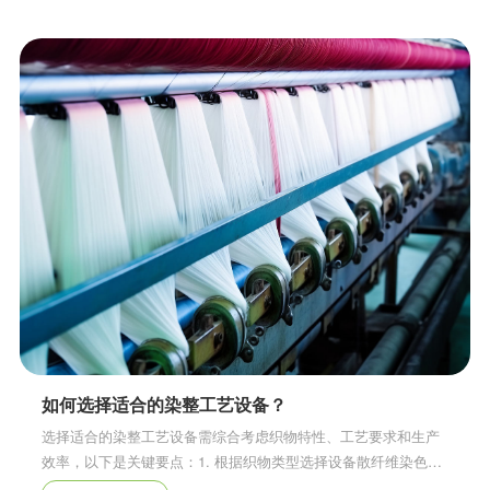
如何选择适合的染整工艺设备？
选择适合的染整工艺设备需综合考虑织物特性、工艺要求和生产
效率，以下是关键要点：1. ‌根据织物类型选择设备‌散纤维染色‌：
间歇式散纤维染色机（圆桶或锥形锅设计）适合小批量均匀染