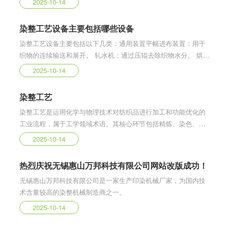
2025-10-14
色，连续式散纤维染色机（加料斗+输送带）适合高效生产‌。纱线
染色‌：绞纱染色机（载纱管+循环泵）适合绞纱，筒子纱染色机
染整工艺设备主要包括哪些设备
（低浴比设计
染整工艺设备主要包括以下几类：通用装置平幅进布装置‌：用于
织物的连续输送和展开。 ‌轧水机‌：通过压辊去除织物水分。 ‌烘燥
设备‌：包括烘燥机、汽蒸箱等，用于织物干燥和热定型。 ‌通用单
2025-10-14
元机器平幅轧水机‌：用于织物平幅加工的压水处理。 ‌烘燥机‌：通
过热风或蒸汽对织物进行干燥。 ‌专用机器根据加工对象不同
染整工艺
染整工艺是运用化学与物理技术对纺织品进行加工和功能优化的
工业流程，属于工学领域术语。其核心环节包括精炼、染色、印
花与整理四道工序，通过去除杂质、赋予色彩图案及改善性能，
2025-10-14
提升织物的艺术性与实用性。
热烈庆祝无锡惠山万邦科技有限公司网站改版成功！
无锡惠山万邦科技有限公司是一家生产印染机械厂家，为国内技
术含量较高的染整机械制造商之一。
2025-10-14