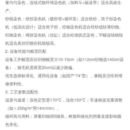
量均匀染色，连续式散纤维染色机（加料斗+输送带）适合高效生
产‌。
纱线染色‌：绞纱染色机（载纱管+循环泵）适合绞纱，筒子纱染色
机（低浴比设计）适合筒子纱，经轴染色机适合经纱或轻薄织物‌。
织物染色‌：绳状染色机（拉缸）适合松弛状态染色，平幅连续精练
机适合真丝织物但耗能较高。
2. ‌设备性能与幅宽匹配‌
设备工作幅宽应比织物幅宽大10-15cm（如112cm织物选140cm设
备），烧毛机需再宽20cm以减少跑偏。
优先选择标准化、通用化设备（如国产“74”型），兼顾灵活性和维
修便利性。
3. ‌工艺参数适配性‌
温度与速度‌：深色定型需170℃，浅色150℃；车速根据克重调整
（如＞250g/m²用14m/min）‌。
循环风与用料‌：厚重织物用II级风，树脂和催化剂用量直接影响颜
色变化‌。