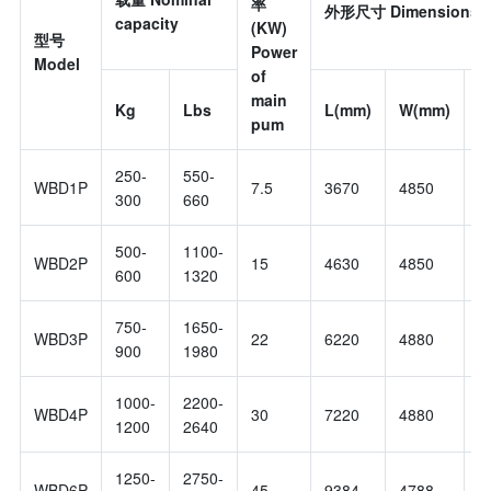
率
外形尺寸 Dimensions
capacity
(KW)
型号
Power
Model
of
main
Kg
Lbs
L(mm)
W(mm)
H
pum
250-
550-
WBD1P
7.5
3670
4850
3
300
660
500-
1100-
WBD2P
15
4630
4850
3
600
1320
750-
1650-
WBD3P
22
6220
4880
3
900
1980
1000-
2200-
WBD4P
30
7220
4880
3
1200
2640
1250-
2750-
WBD6P
45
9384
4788
3